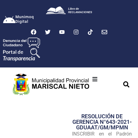
Munimoq
Digital
Ciudad
Municipalidad
RESOLUCIÓN DE
Transparencia
GERENCIA N°643-2021-
GDUAAT/GM/MPMN
Seguridad
INSCRIBIR en el Padrón