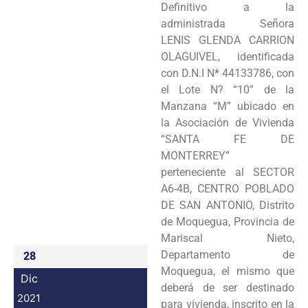
Definitivo a la
Programas
administrada Señora
LENIS GLENDA CARRION
Intranet
OLAGUIVEL, identificada
con D.N.I N* 44133786, con
el Lote N? “10” de la
Manzana “M” ubicado en
la Asociación de Vivienda
“SANTA FE DE
MONTERREY”
perteneciente al SECTOR
A6-4B, CENTRO POBLADO
DE SAN ANTONIO, Distrito
de Moquegua, Provincia de
Mariscal Nieto,
Departamento de
28
Moquegua, el mismo que
Dic
deberá de ser destinado
2021
para vivienda, inscrito en la