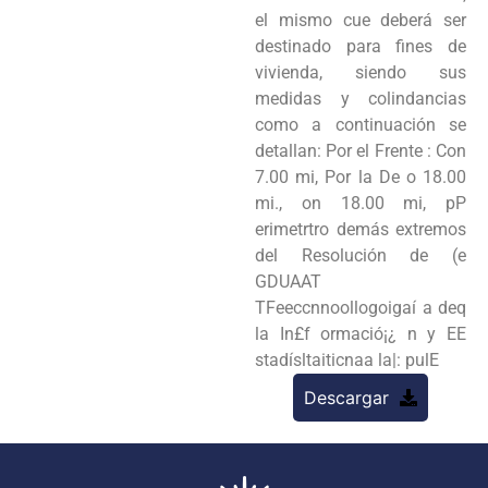
el mismo cue deberá ser
destinado para fines de
vivienda, siendo sus
medidas y colindancias
como a continuación se
detallan: Por el Frente : Con
7.00 mi, Por la De o 18.00
mi., on 18.00 mi, pP
erimetrtro demás extremos
del Resolución de (e
GDUAAT
TFeeccnnoollogoigaí a deq
la In£f ormació¡¿ n y EE
stadísltaiticnaa la|: pulE
Descargar