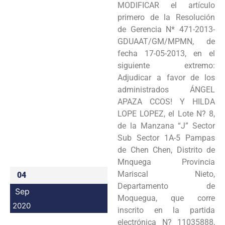
MODIFICAR el artículo
Programas
primero de la Resolución
de Gerencia N* 471-2013-
Intranet
GDUAAT/GM/MPMN, de
fecha 17-05-2013, en el
siguiente extremo:
Adjudicar a favor de los
administrados ÁNGEL
APAZA CCOS! Y HILDA
LOPE LOPEZ, el Lote N? 8,
de la Manzana “J” Sector
Sub Sector 1A-5 Pampas
de Chen Chen, Distrito de
Mnquega Provincia
Mariscal Nieto,
04
Departamento de
Sep
Moquegua, que corre
2020
inscrito en la partida
electrónica N? 11035888,