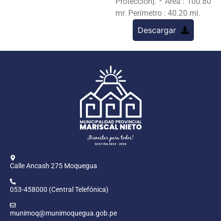
Protección]. * Área : 100.80
mr. Perímetro : 40.20 ml.
Descargar
Calle Ancash 275 Moquegua
053-458000 (Central Telefónica)
munimoq@munimoquegua.gob.pe