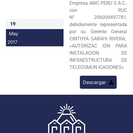
Empresa AWC PERU S.A.C.,
Programas
con RUC
N° 206009497781,
Intranet
19
debidamente representada
por su Gerente General
May
CINTHYA SARAHI RIVERA,
2017
«AUTORIZAC IÓN PARA
INSTALACION DE
INFRAESTRUCTURA DE
TELECOMUN ICACIONES»
Descargar