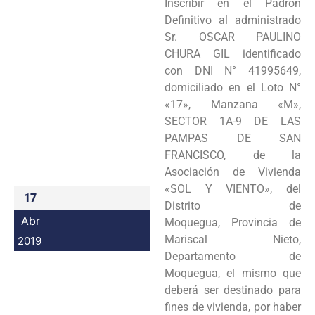
Inscribir en el Padrón
Programas
Definitivo al administrado
Sr. OSCAR PAULINO
Intranet
CHURA GIL identificado
con DNI N° 41995649,
domiciliado en el Loto N°
«17», Manzana «M»,
SECTOR 1A-9 DE LAS
PAMPAS DE SAN
FRANCISCO, de la
Asociación de Vivienda
«SOL Y VIENTO», del
17
Distrito de
Abr
Moquegua, Provincia de
Mariscal Nieto,
2019
Departamento de
Moquegua, el mismo que
deberá ser destinado para
fines de vivienda, por haber