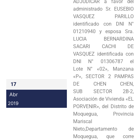
ADJUDICAR a favor del
Programas
administrado Sr. EUSEBIO
VASQUEZ PARILLO
Intranet
identificado con DNI N°
01210940 y esposa Sra.
LUCIA BERNARDINA
SACARI CACHI DE
VASQUEZ identificada con
DNI N° 01306787 el
Lote N° «02», Manzana
«P», SECTOR 2 PAMPAS
DE CHEN CHEN,
17
SUB SECTOR 2B-2,
Abr
Asociación de Vivienda «EL
2019
PORVENIR», del Distrito de
Moquegua, Provincia
Mariscal
Nieto,Departamento de
Moquegua, que corre