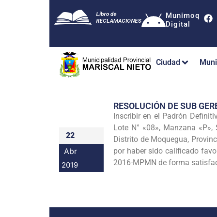
Munimoq
Digital
Ciudad
Muni
RESOLUCIÓN DE SUB GE
Inscribir en el Padrón Defin
Lote N° «08», Manzana «P»,
22
Distrito de Moquegua, Provinc
Abr
por haber sido calificado fav
2016-MPMN de forma satisfac
2019