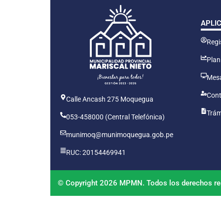
APLI
Regis
Plan
Mesa
Cont
Calle Ancash 275 Moquegua
Trám
053-458000 (Central Telefónica)
munimoq@munimoquegua.gob.pe
RUC: 20154469941
© Copyright 2026 MPMN. Todos los derechos re