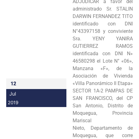
ADJUDICAR a favor del
Programas
administrado Sr. STALIN
DARWIN FERNANDEZ TITO
Intranet
identificado con DNI
N°43397158 y conviviente
Sra. YENY YANIRA
GUTIERREZ RAMOS
identificada con DNI N»
46580298 el Lote N° «06»,
Manzana «F», de la
Asociación de Vivienda
«Villa Panorámico II Etapa»
12
SECTOR 1A-2 PAMPAS DE
Jul
SAN FRANCISCO, del CP
2019
San Antonio, Distrito de
Moquegua, Provincia
Mariscal
Nieto, Departamento de
Moquegua, que corre