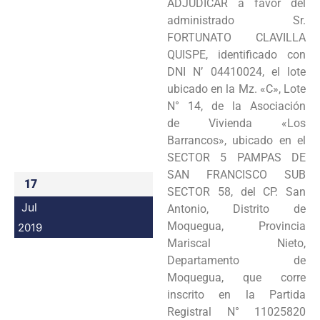
ADJUDICAR a favor del
Programas
administrado Sr.
FORTUNATO CLAVILLA
Intranet
QUISPE, identificado con
DNI N’ 04410024, el lote
ubicado en la Mz. «C», Lote
N° 14, de la Asociación
de Vivienda «Los
Barrancos», ubicado en el
SECTOR 5 PAMPAS DE
SAN FRANCISCO SUB
17
SECTOR 58, del CP. San
Jul
Antonio, Distrito de
Moquegua, Provincia
2019
Mariscal Nieto,
Departamento de
Moquegua, que corre
inscrito en la Partida
Registral N° 11025820