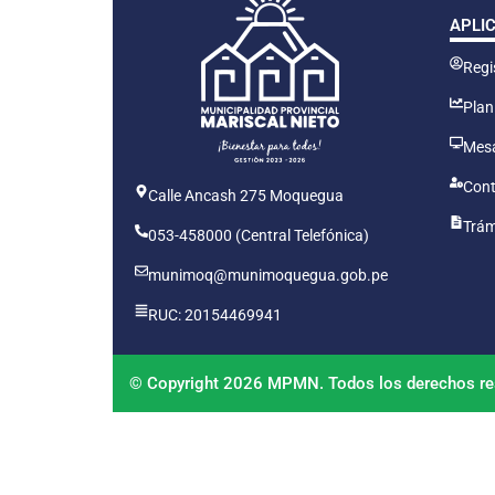
APLI
Regis
Plan
Mesa
Cont
Calle Ancash 275 Moquegua
Trám
053-458000 (Central Telefónica)
munimoq@munimoquegua.gob.pe
RUC: 20154469941
© Copyright 2026 MPMN. Todos los derechos re