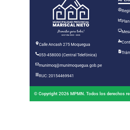
Regis
Plan
Mesa
Cont
Calle Ancash 275 Moquegua
Trám
053-458000 (Central Telefónica)
munimoq@munimoquegua.gob.pe
RUC: 20154469941
© Copyright 2026 MPMN. Todos los derechos re