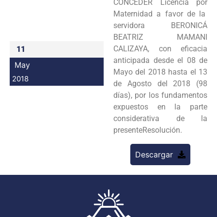
CONCEDER Licencia por
Programas
Maternidad a favor de la
servidora BERONICÁ
Intranet
BEATRIZ MAMANI
CALIZAYA, con eficacia
11
anticipada desde el 08 de
May
Mayo del 2018 hasta el 13
2018
de Agosto del 2018 (98
días), por los fundamentos
expuestos en la parte
considerativa de la
presenteResolución.
Descargar