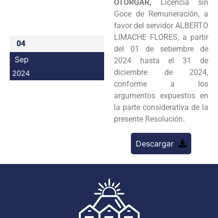
OTORGAR,
Licencia sin
Programas
Goce de Remuneración, a
favor del servidor ALBERTO
Intranet
LIMACHE FLORES, a partir
04
del 01 de setiembre de
Sep
2024 hasta el 31 de
diciembre de 2024,
2024
conforme a los
argumentos expuestos en
la parte considerativa de la
presente Resolución.
Descargar