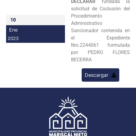
DECLARAR
fundada la
Programas
solicitud de Coclusión del
Procedimiento
10
Intranet
Administrativo
Ene
Sancionador contenida en
el Expediente
2023
Nro.2244061 formulada
por PEDRO FLORES
BECERRA
Descargar