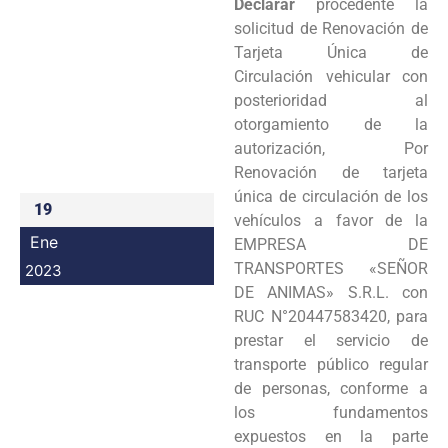
Declarar
procedente la
Programas
solicitud de Renovación de
Tarjeta Única de
Intranet
Circulación vehicular con
posterioridad al
otorgamiento de la
autorización, Por
Renovación de tarjeta
única de circulación de los
19
vehículos a favor de la
Ene
EMPRESA DE
TRANSPORTES «SEÑOR
2023
DE ANIMAS» S.R.L. con
RUC N°20447583420, para
prestar el servicio de
transporte público regular
de personas, conforme a
los fundamentos
expuestos en la parte