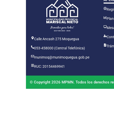
Regis
Plan
Mesa
Cont
Calle Ancash 275 Moquegua
Trám
053-458000 (Central Telefónica)
munimoq@munimoquegua.gob.pe
RUC: 20154469941
© Copyright 2026 MPMN. Todos los derechos re