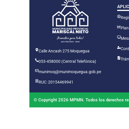
APLI
Regis
Plan
Mesa
Cont
Calle Ancash 275 Moquegua
Trám
053-458000 (Central Telefónica)
munimoq@munimoquegua.gob.pe
RUC: 20154469941
© Copyright 2026 MPMN. Todos los derechos re