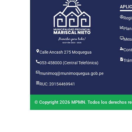
APLI
Regis
Plan
Mesa
Cont
Calle Ancash 275 Moquegua
Trám
053-458000 (Central Telefónica)
munimoq@munimoquegua.gob.pe
RUC: 20154469941
© Copyright 2026 MPMN. Todos los derechos re