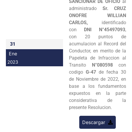
SANCIONAR DE OFICIO
al
Programas
administrado
Sr. CRUZ
ONOFRE WILLIAN
Intranet
CARLOS,
identificado
con
DNI N°45497093
,
con 20 puntos de
acumulacion al Record del
31
Conductor, en merito de la
Ene
Papeleta de Infraccion al
2023
Transito
N°080598
con
codigo
G-47
de fecha 30
de Noviembre de 2022, en
base a los fundamentos
expuestos en la parte
considerativa de la
presente Resolucion.
Descargar