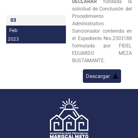
DECLARAR
fundada la
Programas
solicitud de Conclusión del
Procedimiento
03
Intranet
Administrativo
Feb
Sancionador contenida en
el Expediente Nro.2303188
2023
formulada por FIDEL
EDUARDO MEZA
BUSTAMANTE.
Descargar