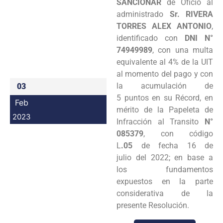
SANCIONAR
de Oficio al
Programas
administrado
Sr. RIVERA
TORRES ALEX ANTONIO
,
Intranet
identificado con
DNI N°
74949989
, con una multa
equivalente al 4% de la UIT
al momento del pago y con
la acumulación de
03
5 puntos en su Récord, en
Feb
mérito de la Papeleta de
2023
Infracción al Transito
N°
085379
, con código
L
.05
de fecha 16 de
julio del 2022; en base a
los fundamentos
expuestos en la parte
considerativa de la
presente Resolución.