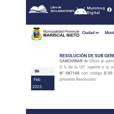
Munimoq
Digital
Ciudad
Muni
RESOLUCIÓN DE SUB GE
SANCIONAR
de Oficio al adm
8 % de la UIT vigente y la a
06
N° 087168
con código
G.05
Feb
presente Resolución.
2023