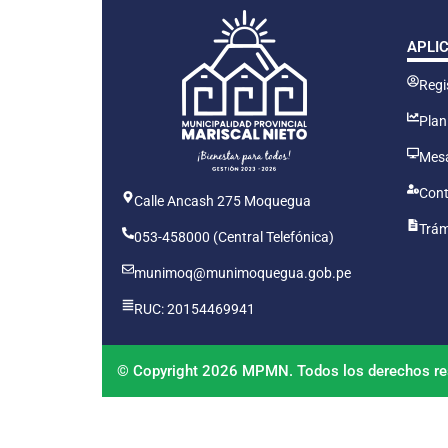
APLI
Regis
Plan
Mesa
Cont
Calle Ancash 275 Moquegua
Trám
053-458000 (Central Telefónica)
munimoq@munimoquegua.gob.pe
RUC: 20154469941
© Copyright 2026 MPMN. Todos los derechos re