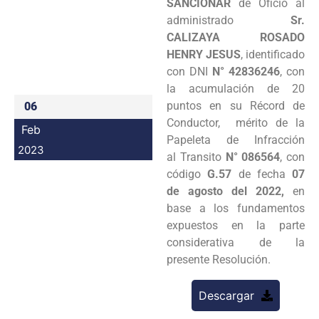
SANCIONAR
de Oficio al
Programas
administrado
Sr.
CALIZAYA ROSADO
Intranet
HENRY JESUS
, identificado
con DNI
N° 42836246
, con
la acumulación de 20
puntos en su Récord de
06
Conductor, mérito de la
Feb
Papeleta de Infracción
2023
al Transito
N° 086564
, con
código
G.57
de fecha
07
de agosto del 2022,
en
base a los fundamentos
expuestos en la parte
considerativa de la
presente Resolución.
Descargar