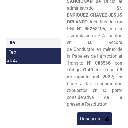
SANCIONAR
de Oficio al
Programas
administrado
Sr.
ENRIQUEZ CHAVEZ JESUS
Intranet
ORLANDO
, identificado con
DNI
N° 45262105
, con la
acumulación de 25 puntos
en su Record
06
de Conductor en mérito de
Feb
la Papeleta de Infracción al
2023
Transito
N° 086566
, con
código
G.40
de fecha 0
9
de agosto del 2022;
en
base a los fundamentos
expuestos en la parte
considerativa de la
presente Resolución.
Descargar