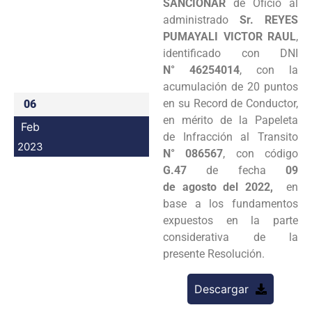
SANCIONAR
de Oficio al
Programas
administrado
Sr. REYES
PUMAYALI VICTOR RAUL
,
Intranet
identificado con DNI
N° 46254014
, con la
acumulación de 20 puntos
en su Record de Conductor,
06
en mérito de la Papeleta
Feb
de Infracción al Transito
2023
N° 086567
, con código
G.47
de fecha
09
de agosto del 2022,
en
base a los fundamentos
expuestos en la parte
considerativa de la
presente Resolución.
Descargar