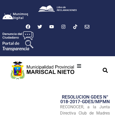
Munimoq
Digital
Ciudad
Municipalidad
RESOLUCION GDES N°
Transparencia
018-2017-GDES/MPMN
RECONOCER, a la Junta
Seguridad
Directiva Club de Madres