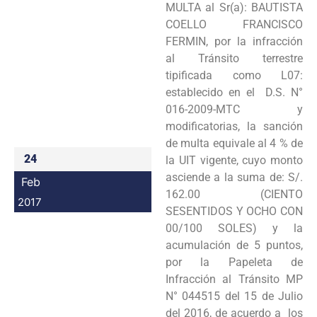
MULTA al Sr(a): BAUTISTA
Programas
COELLO FRANCISCO
FERMIN, por la infracción
Intranet
al Tránsito terrestre
tipificada como L07:
establecido en el D.S. N°
016-2009-MTC y
modificatorias, la sanción
de multa equivale al 4 % de
24
la UIT vigente, cuyo monto
asciende a la suma de: S/.
Feb
162.00 (CIENTO
2017
SESENTIDOS Y OCHO CON
00/100 SOLES) y la
acumulación de 5 puntos,
por la Papeleta de
Infracción al Tránsito MP
N° 044515 del 15 de Julio
del 2016, de acuerdo a los