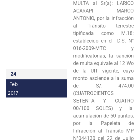
MULTA al Sr(a): LARICO
Programas
ACARAPI MARCO
ANTONIO, por la infracción
Intranet
al Tránsito terrestre
tipificada como M.18:
establecido en el D.S. N°
016-2009-MTC y
modificatorias, la sanción
de multa equivale al 12 Wo
de la UIT vigente, cuyo
24
monto asciende a la suma
Feb
de: S/. 474.00
2017
(CUATROCIENTOS
SETENTA Y CUATRO
00/100 SOLES) y la
acumulación de 50 puntos,
por la Papeleta de
Infracción al Tránsito MP
N°044130 del 22 de Julio