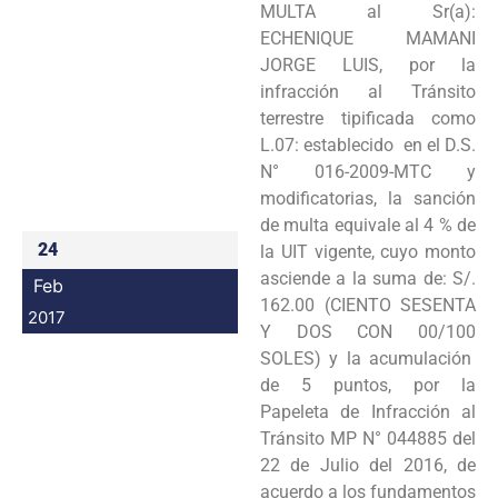
MULTA al Sr(a):
Programas
ECHENIQUE MAMANI
JORGE LUIS, por la
Intranet
infracción al Tránsito
terrestre tipificada como
L.07: establecido en el D.S.
N° 016-2009-MTC y
modificatorias, la sanción
de multa equivale al 4 % de
24
la UIT vigente, cuyo monto
asciende a la suma de: S/.
Feb
162.00 (CIENTO SESENTA
2017
Y DOS CON 00/100
SOLES) y la acumulación
de 5 puntos, por la
Papeleta de Infracción al
Tránsito MP N° 044885 del
22 de Julio del 2016, de
acuerdo a los fundamentos