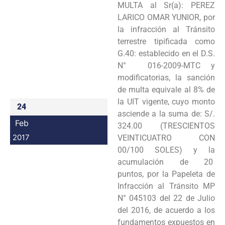
MULTA al Sr(a): PEREZ
Programas
LARICO OMAR YUNIOR, por
la infracción al Tránsito
Intranet
terrestre tipificada como
G.40: establecido en el D.S.
N° 016-2009-MTC y
modificatorias, la sanción
de multa equivale al 8% de
la UIT vigente, cuyo monto
24
asciende a la suma de: S/.
Feb
324.00 (TRESCIENTOS
2017
VEINTICUATRO CON
00/100 SOLES) y la
acumulación de 20
puntos, por la Papeleta de
Infracción al Tránsito MP
N° 045103 del 22 de Julio
del 2016, de acuerdo a los
fundamentos expuestos en