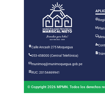
APLI
Regis
Plan
Mesa
Cont
Calle Ancash 275 Moquegua
Trám
053-458000 (Central Telefónica)
munimoq@munimoquegua.gob.pe
RUC: 20154469941
© Copyright 2026 MPMN. Todos los derechos re