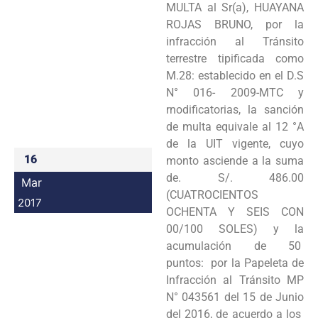
MULTA al Sr(a), HUAYANA
Programas
ROJAS BRUNO, por la
infracción al Tránsito
Intranet
terrestre tipificada como
M.28: establecido en el D.S
N° 016- 2009-MTC y
rnodificatorias, la sanción
de multa equivale al 12 °A
de la UIT vigente, cuyo
16
monto asciende a la suma
de. S/. 486.00
Mar
(CUATROCIENTOS
2017
OCHENTA Y SEIS CON
00/100 SOLES) y la
acumulación de 50
puntos: por la Papeleta de
Infracción al Tránsito MP
N° 043561 del 15 de Junio
del 2016, de acuerdo a los