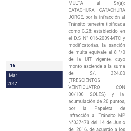
MULTA al Sr(a):
Programas
CATACHURA CATACHURA
JORGE, por la infracción al
Intranet
Tránsito terrestre tipificada
como G.28: establecido en
el D.S N° 016-2009-MTC y
modificatorias, la sanción
de multa equivale al 8 °/0
de la UIT vigente, cuyo
16
monto asciende a la suma
de: S/. 324.00
Mar
(TRESCIENTOS
2017
VEINTICUATRO CON
00/100 SOLES) y la
acumulación de 20 puntos,
por la Papeleta de
Infracción al Tránsito MP
N°037478 del 14 de Junio
del 2016, de acuerdo a los