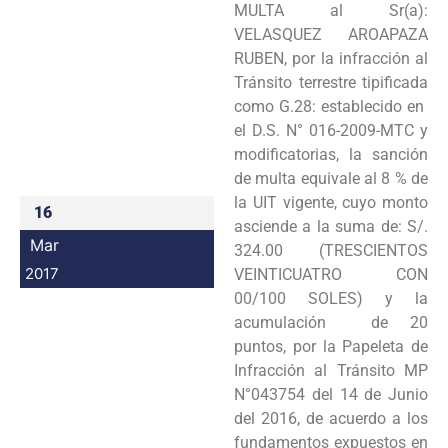
MULTA al Sr(a):
Programas
VELASQUEZ AROAPAZA
RUBEN, por la infracción al
Intranet
Tránsito terrestre tipificada
como G.28: establecido en
el D.S. N° 016-2009-MTC y
modificatorias, la sanción
de multa equivale al 8 % de
la UIT vigente, cuyo monto
16
asciende a la suma de: S/.
Mar
324.00 (TRESCIENTOS
2017
VEINTICUATRO CON
00/100 SOLES) y la
acumulación de 20
puntos, por la Papeleta de
Infracción al Tránsito MP
N°043754 del 14 de Junio
del 2016, de acuerdo a los
fundamentos expuestos en