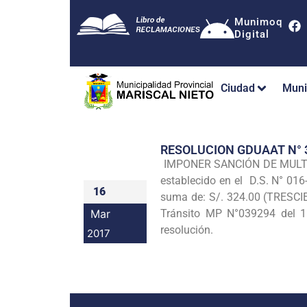
Munimoq
Digital
Ciudad
Muni
RESOLUCION GDUAAT N°
IMPONER SANCIÓN DE MULTA al
establecido en el D.S. N° 016
16
suma de: S/. 324.00 (TRESCI
Mar
Tránsito MP N°039294 del 11
resolución.
2017