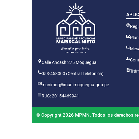
APLI
Regis
Plan
Mesa
Cont
Calle Ancash 275 Moquegua
Trám
053-458000 (Central Telefónica)
munimoq@munimoquegua.gob.pe
RUC: 20154469941
© Copyright 2026 MPMN. Todos los derechos re