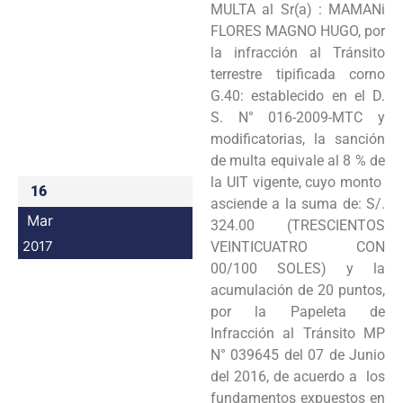
MULTA al Sr(a) : MAMANi
Programas
FLORES MAGNO HUGO, por
la infracción al Tránsito
Intranet
terrestre tipificada corno
G.40: establecido en el D.
S. N° 016-2009-MTC y
modificatorias, la sanción
de multa equivale al 8 % de
la UIT vigente, cuyo monto
16
asciende a la suma de: S/.
Mar
324.00 (TRESCIENTOS
2017
VEINTICUATRO CON
00/100 SOLES) y la
acumulación de 20 puntos,
por la Papeleta de
Infracción al Tránsito MP
N° 039645 del 07 de Junio
del 2016, de acuerdo a los
fundamentos expuestos en