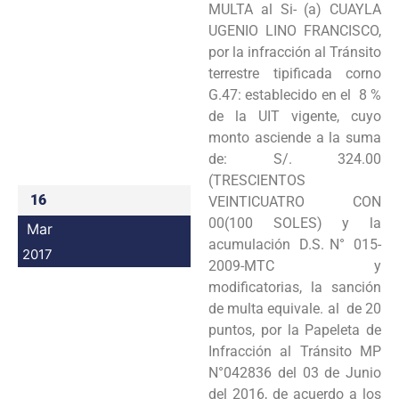
MULTA al Si- (a) CUAYLA
Programas
UGENIO LINO FRANCISCO,
por la infracción al Tránsito
Intranet
terrestre tipificada corno
G.47: establecido en el 8 %
de la UIT vigente, cuyo
monto asciende a la suma
de: S/. 324.00
(TRESCIENTOS
16
VEINTICUATRO CON
00(100 SOLES) y la
Mar
acumulación D.S. N° 015-
2017
2009-MTC y
modificatorias, la sanción
de multa equivale. al de 20
puntos, por la Papeleta de
Infracción al Tránsito MP
N°042836 del 03 de Junio
del 2016, de acuerdo a los