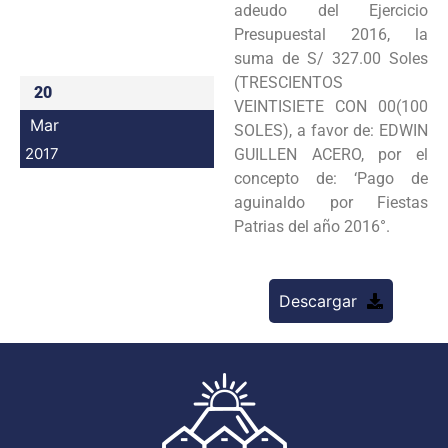
adeudo del Ejercicio
Programas
Presupuestal 2016, la
suma de S/ 327.00 Soles
Intranet
(TRESCIENTOS
20
VEINTISIETE CON 00(100
Mar
SOLES), a favor de: EDWIN
2017
GUILLEN ACERO, por el
concepto de: ‘Pago de
aguinaldo por Fiestas
Patrias del año 2016°.
Descargar