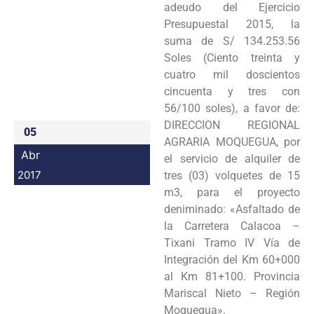
adeudo del Ejercicio
Programas
Presupuestal 2015, la
suma de S/ 134.253.56
Intranet
Soles (Ciento treinta y
cuatro mil doscientos
cincuenta y tres con
56/100 soles), a favor de:
DIRECCION REGIONAL
05
AGRARIA MOQUEGUA, por
Abr
el servicio de alquiler de
2017
tres (03) volquetes de 15
m3, para el proyecto
deniminado: «Asfaltado de
la Carretera Calacoa –
Tixani Tramo IV Vía de
Integración del Km 60+000
al Km 81+100. Provincia
Mariscal Nieto – Región
Moquegua».