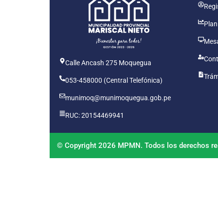
Regis
Plan
Mesa
Cont
Calle Ancash 275 Moquegua
Trám
053-458000 (Central Telefónica)
munimoq@munimoquegua.gob.pe
RUC: 20154469941
© Copyright 2026 MPMN. Todos los derechos re