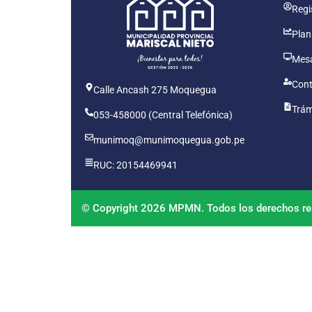
Regis
Plan
Mesa
Cont
Calle Ancash 275 Moquegua
Trám
053-458000 (Central Telefónica)
munimoq@munimoquegua.gob.pe
RUC: 20154469941
© Copyright 2026 MPMN. Todos los derechos re