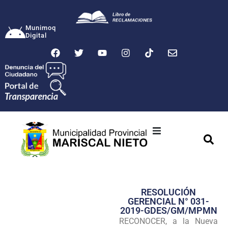
Munimoq
Digital
Ciudad
Municipalidad
RESOLUCIÓN
Transparencia
GERENCIAL N° 031-
2019-GDES/GM/MPMN
Seguridad
RECONOCER, a la Nueva