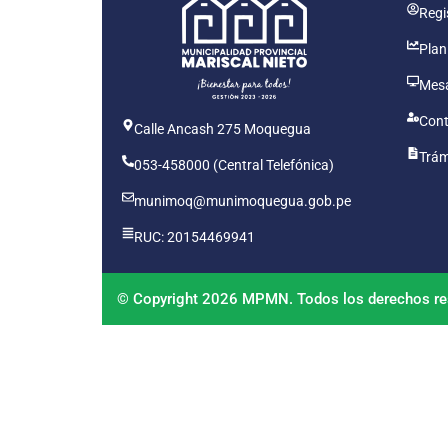
Regis
Plan
Mesa
Cont
Calle Ancash 275 Moquegua
Trám
053-458000 (Central Telefónica)
munimoq@munimoquegua.gob.pe
RUC: 20154469941
© Copyright 2026 MPMN. Todos los derechos re