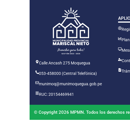
APLI
Regis
Plan
Mesa
Cont
Calle Ancash 275 Moquegua
Trám
053-458000 (Central Telefónica)
munimoq@munimoquegua.gob.pe
RUC: 20154469941
© Copyright 2026 MPMN. Todos los derechos re