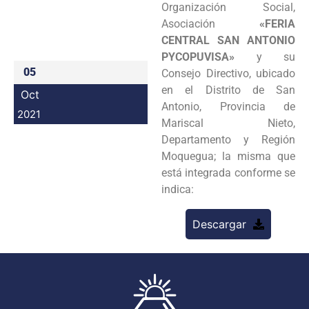
Organización Social,
Programas
Asociación
«FERIA
CENTRAL SAN ANTONIO
Intranet
PYCOPUVISA»
y su
05
Consejo Directivo, ubicado
en el Distrito de San
Oct
Antonio, Provincia de
2021
Mariscal Nieto,
Departamento y Región
Moquegua; la misma que
está integrada conforme se
indica:
Descargar