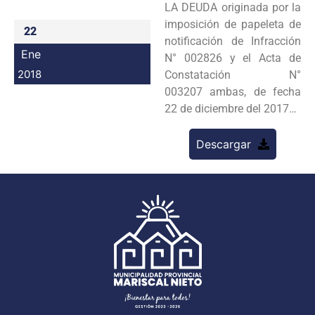
LA DEUDA originada por la
Programas
imposición de papeleta de
22
notificación de Infracción
Intranet
Ene
N° 002826 y el Acta de
2018
Constatación N°
003207 ambas, de fecha
22 de diciembre del 2017…
Descargar