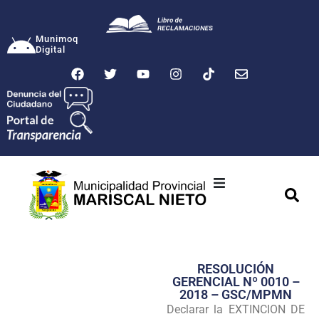
Munimoq
Digital
Ciudad
Municipalidad
RESOLUCIÓN
Transparencia
GERENCIAL Nº 0010 –
2018 – GSC/MPMN
Seguridad
Declarar la EXTINCION DE