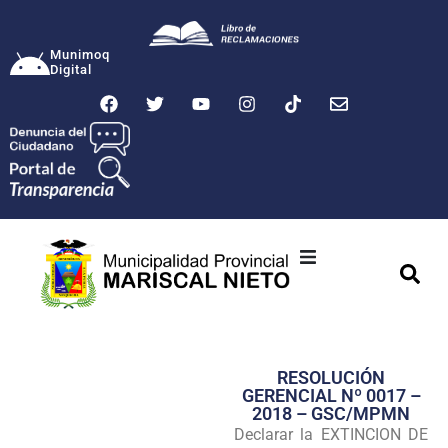
Munimoq
Digital
Ciudad
Municipalidad
RESOLUCIÓN
Transparencia
GERENCIAL Nº 0017 –
2018 – GSC/MPMN
Seguridad
Declarar la EXTINCION DE