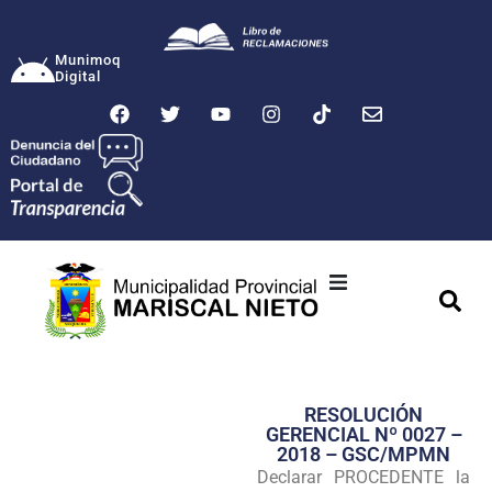
Munimoq
Digital
Ciudad
Municipalidad
RESOLUCIÓN
Transparencia
GERENCIAL Nº 0027 –
2018 – GSC/MPMN
Seguridad
Declarar PROCEDENTE la