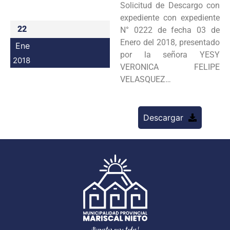
Solicitud de Descargo con
Programas
expediente con expediente
22
N° 0222 de fecha 03 de
Intranet
Enero del 2018, presentado
Ene
por la señora YESY
2018
VERONICA FELIPE
VELASQUEZ…
Descargar