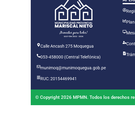
Regis
Plan
Mesa
Cont
Calle Ancash 275 Moquegua
Trám
053-458000 (Central Telefónica)
munimoq@munimoquegua.gob.pe
RUC: 20154469941
© Copyright 2026 MPMN. Todos los derechos re