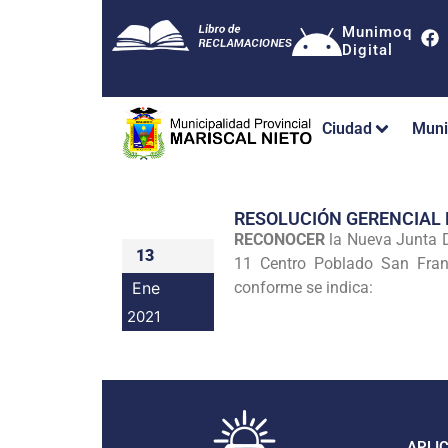
Munimoq
Digital
Ciudad
Muni
RESOLUCIÓN GERENCIAL
RECONOCER
la Nueva Junta D
13
11 Centro Poblado San Franc
Ene
conforme se indica:
2021
APLI