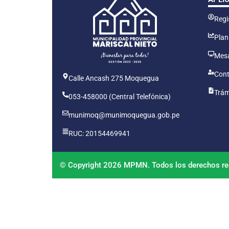
Regis
Plan
Mesa
Cont
Calle Ancash 275 Moquegua
Trám
053-458000 (Central Telefónica)
munimoq@munimoquegua.gob.pe
RUC: 20154469941
© Copyright 2026 MPMN. Todos los derechos re